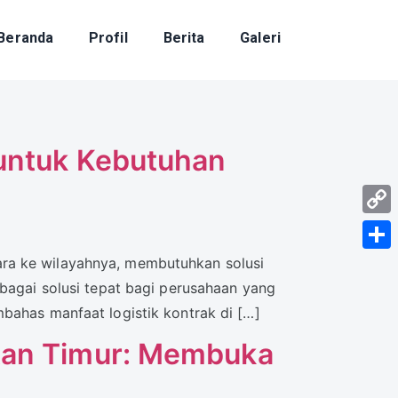
Beranda
Profil
Berita
Galeri
t untuk Kebutuhan
Cop
Link
ara ke wilayahnya, membutuhkan solusi
Shar
ebagai solusi tepat bagi perusahaan yang
bahas manfaat logistik kontrak di […]
ntan Timur: Membuka