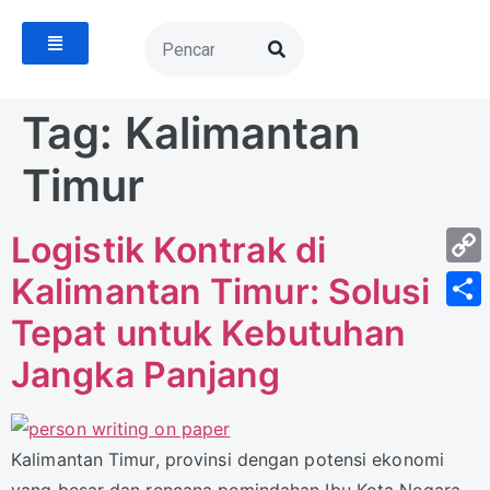
Tag:
Kalimantan
Timur
Logistik Kontrak di
Cop
Kalimantan Timur: Solusi
Link
Tepat untuk Kebutuhan
Shar
Jangka Panjang
Kalimantan Timur, provinsi dengan potensi ekonomi